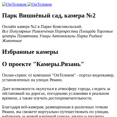
Парк Вишнёвый сад, камера №2
Онлайн камера №2 в Паркe Комсомольский.
Все
Популярные
Развлечения
Перекрестки
Площади
Торговые
центры
Памятники
Улицы
Автовокзалы
Парки
Рыбное
Животные
Избранные камеры
О проекте "Камеры.Рязань"
Онлан-сервис от компании "ОнТелеком" - портал видеокамер,
установленных на улицах Рязани.
Дает возможность окунуться в атмосферу города, следить за
обстановкой на дорогах, погодными условиями в реальном
времени, а также изучать достопримечательности.
Благодаря веб-камерам, размещенным в различных точкам
Рязани, вы сможете виртуально путешествовать по улицам,
наблюдать за живой картиной города: закаты и рассветы,